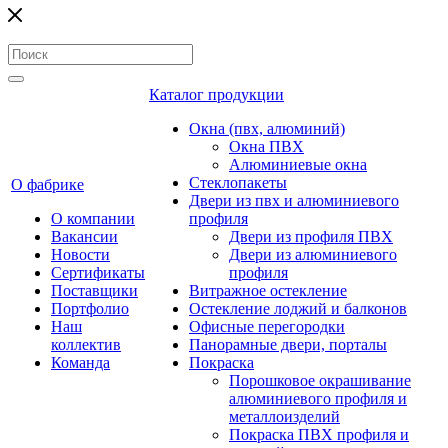
Каталог продукции
Окна (пвх, алюминий)
Окна ПВХ
Алюминиевые окна
Стеклопакеты
О фабрике
Двери из пвх и алюминиевого
О компании
профиля
Вакансии
Двери из профиля ПВХ
Новости
Двери из алюминиевого
Сертификаты
профиля
Поставщики
Витражное остекление
Портфолио
Остекление лоджий и балконов
Наш
Офисные перегородки
коллектив
Панорамные двери, порталы
Команда
Покраска
Порошковое окрашивание
алюминиевого профиля и
металлоизделий
Покраска ПВХ профиля и