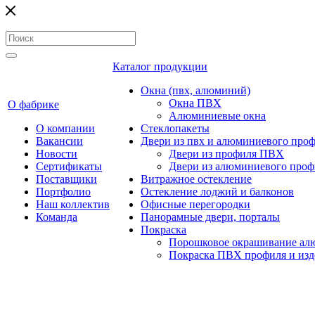
Каталог продукции
Окна (пвх, алюминий)
Окна ПВХ
О фабрике
Алюминиевые окна
О компании
Стеклопакеты
Вакансии
Двери из пвх и алюминиевого про
Новости
Двери из профиля ПВХ
Сертификаты
Двери из алюминиевого проф
Поставщики
Витражное остекление
Портфолио
Остекление лоджий и балконов
Наш коллектив
Офисные перегородки
Команда
Панорамные двери, порталы
Покраска
Порошковое окрашивание алю
Покраска ПВХ профиля и изд