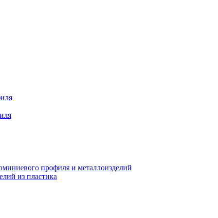
филя
иля
миниевого профиля и металлоизделий
елий из пластика