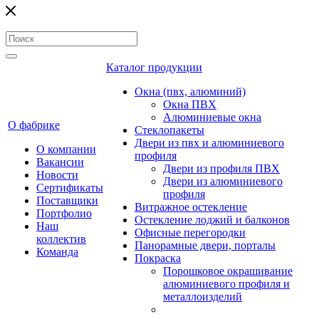
Каталог продукции
Окна (пвх, алюминий)
Окна ПВХ
Алюминиевые окна
О фабрике
Стеклопакеты
Двери из пвх и алюминиевого
О компании
профиля
Вакансии
Двери из профиля ПВХ
Новости
Двери из алюминиевого
Сертификаты
профиля
Поставщики
Витражное остекление
Портфолио
Остекление лоджий и балконов
Наш
Офисные перегородки
коллектив
Панорамные двери, порталы
Команда
Покраска
Порошковое окрашивание
алюминиевого профиля и
металлоизделий