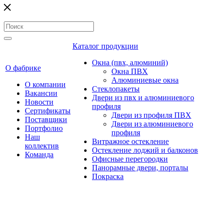
Каталог продукции
Окна (пвх, алюминий)
О фабрике
Окна ПВХ
Алюминиевые окна
О компании
Стеклопакеты
Вакансии
Двери из пвх и алюминиевого
Новости
профиля
Сертификаты
Двери из профиля ПВХ
Поставщики
Двери из алюминиевого
Портфолио
профиля
Наш
Витражное остекление
коллектив
Остекление лоджий и балконов
Команда
Офисные перегородки
Панорамные двери, порталы
Покраска