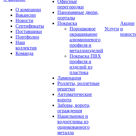
Офисные
перегородки
О компании
Панорамные двери,
Вакансии
порталы
Новости
Покраска
Акции
Сертификаты
Порошковое
Услуги
и
Поставщики
окрашивание
новост
Портфолио
алюминиевого
Наш
профиля и
коллектив
металлоизделий
Команда
Покраска ПВХ
профиля и
изделий из
пластика
Ламинация
Роллеты, роллетные
решетки
Автоматические
ворота
Заборы, ворота,
ограждения
Нащельники и
водоотливы из
оцинкованного
металла