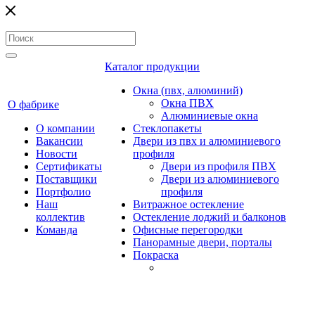
Каталог продукции
Окна (пвх, алюминий)
Окна ПВХ
О фабрике
Алюминиевые окна
О компании
Стеклопакеты
Вакансии
Двери из пвх и алюминиевого
Новости
профиля
Сертификаты
Двери из профиля ПВХ
Поставщики
Двери из алюминиевого
Портфолио
профиля
Наш
Витражное остекление
коллектив
Остекление лоджий и балконов
Команда
Офисные перегородки
Панорамные двери, порталы
Покраска